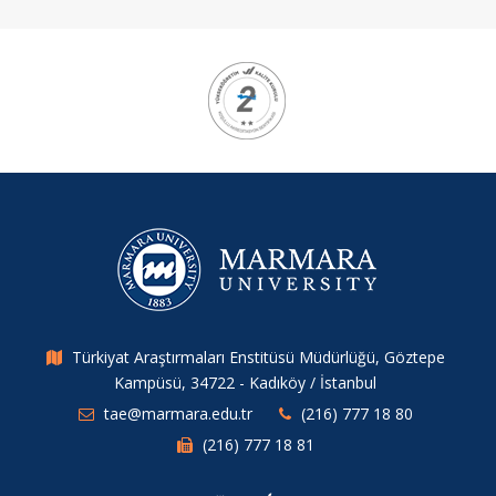
Kurumsal
Logolar
Türkiyat Araştırmaları Enstitüsü Müdürlüğü, Göztepe
Kampüsü, 34722 - Kadıköy / İstanbul
tae@marmara.edu.tr
(216) 777 18 80
(216) 777 18 81