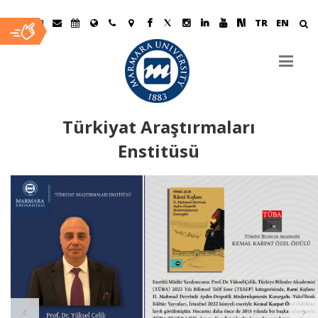
TR
EN
Türkiyat Araştırmaları
Enstitüsü
Ana
İçerik