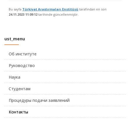
Bu sayfa
Türkiyat Araştırmaları Enstitüsü
tarafından en son
24.11.2023 11:09:12
tarihinde güncellenmiştir.
ust_menu
Об институте
Руководство
Наука
Студентам
Процедуры подачи заявлений
Контакты