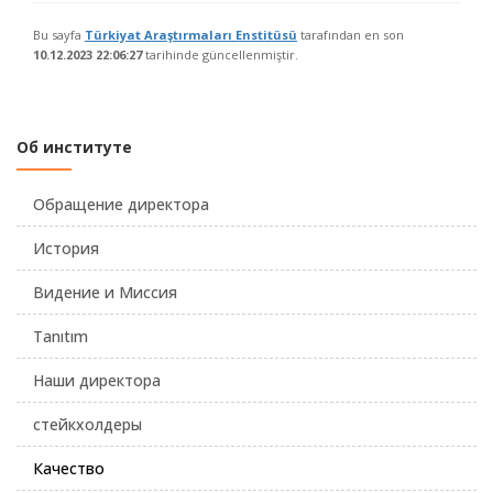
Bu sayfa
Türkiyat Araştırmaları Enstitüsü
tarafından en son
10.12.2023 22:06:27
tarihinde güncellenmiştir.
Об институте
Обращение директора
История
Видение и Миссия
Tanıtım
Наши директора
стейкхолдеры
Качество