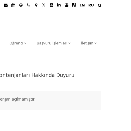
EN
RU
Öğrenci
Başvuru İşlemleri
İletişim
Kontenjanları Hakkında Duyuru
enjan açılmamıştır.