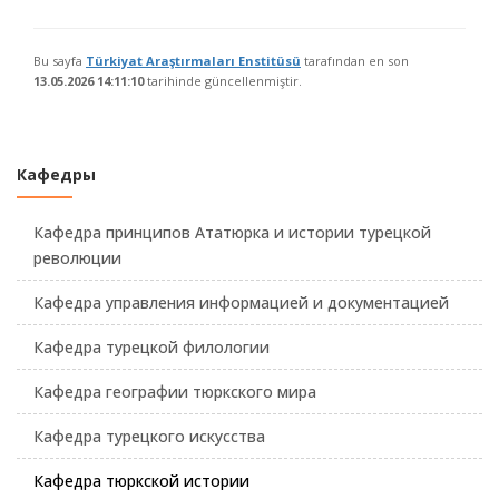
Bu sayfa
Türkiyat Araştırmaları Enstitüsü
tarafından en son
13.05.2026 14:11:10
tarihinde güncellenmiştir.
Кафедры
Кафедра принципов Ататюрка и истории турецкой
революции
Кафедра управления информацией и документацией
Кафедра турецкой филологии
Кафедра географии тюркского мира
Кафедра турецкого искусства
Кафедра тюркской истории