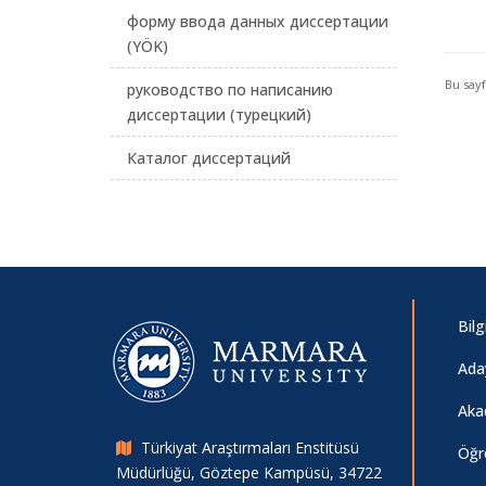
форму ввода данных диссертации
(YÖK)
Bu say
руководство по написанию
диссертации (турецкий)
Каталог диссертаций
Bil
Ada
Aka
Türkiyat Araştırmaları Enstitüsü
Öğr
Müdürlüğü, Göztepe Kampüsü, 34722