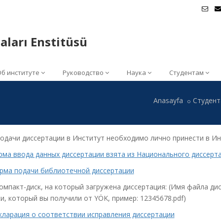
aları Enstitüsü
Об институте
Руководство
Наука
Студентам
Anasayfa
Студен
одачи диссертации в Институт необходимо лично принести в И
ма ввода данных диссертации взята из Национального диссерт
рма подачи библиотечной диссертации
компакт-диск, на который загружена диссертация: (Имя файла 
и, который вы получили от YÖK, пример: 12345678.pdf)
кларация о соответствии исправления диссертации