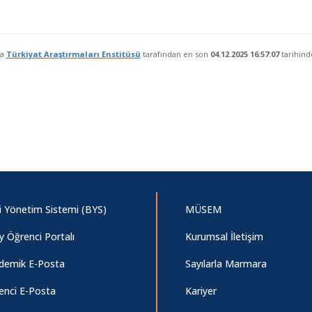
fa
Türkiyat Araştırmaları Enstitüsü
tarafından en son
04.12.2025 16:57:07
tarihind
gi Yönetim Sistemi (BYS)
MÜSEM
y Öğrenci Portalı
Kurumsal İletişim
demik E-Posta
Sayılarla Marmara
enci E-Posta
Kariyer