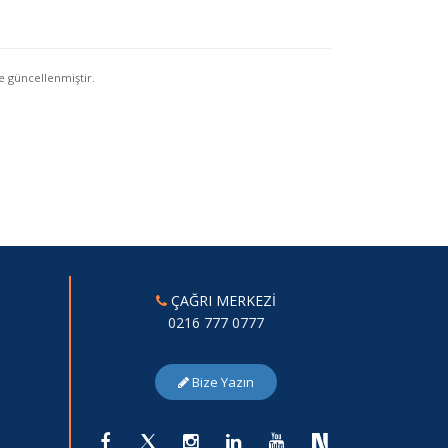
e güncellenmiştir.
ÇAĞRI MERKEZİ
0216 777 0777
Bize Yazın