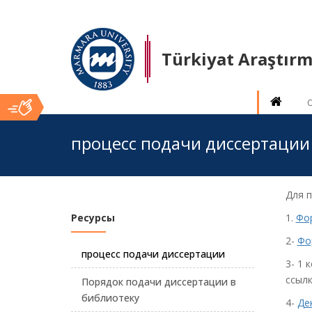
Türkiyat Araştırm
Ana
процесс подачи диссертации
İçerik
Для п
Ресурсы
1.
Фор
2-
Фо
процесс подачи диссертации
3- 1 
ссылк
Порядок подачи диссертации в
библиотеку
4-
Де