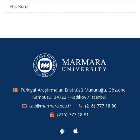
Etik Kurul
Türkiyat Araştırmaları Enstitüsü Müdürlüğü, Göztepe
Kampüsü, 34722 - Kadıköy / İstanbul
tae@marmara.edu.tr
(216) 777 18 80
(216) 777 18 81