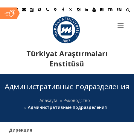
TR
EN
Türkiyat Araştırmaları
Enstitüsü
Ana
Административные подразделения
İçerik
Anasayfa
Руководство
Административные подразделения
Дирекция